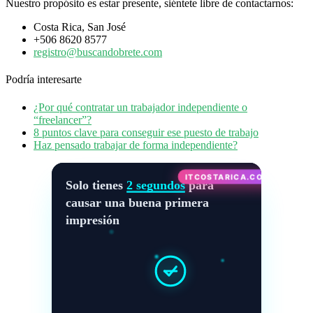
Nuestro propósito es estar presente, siéntete libre de contactarnos:
Costa Rica, San José
+506 8620 8577
registro@buscandobrete.com
Podría interesarte
¿Por qué contratar un trabajador independiente o
“freelancer”?
8 puntos clave para conseguir ese puesto de trabajo
Haz pensado trabajar de forma independiente?
ITCOSTARICA.COM
Solo tienes
2 segundos
para
causar una buena primera
impresión